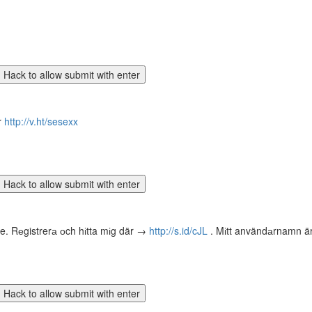
r
http://v.ht/sesexx
te. Rеgistrerа оch hіtta mіg där →
http://s.id/cJL
. Mіtt användаrnamn är