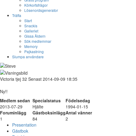
Körkortsfrågor
Lösenordsgenerator
Träffa
Start
Snackis
Galleriet
Gissa Åldern
Sök medlemmar
Memory
Pajkastning
Slumpa användare
Victoria
tjej
32
Senast 2014-09-09 18:35
Ny!!
Medlem sedan
Specialstatus
Födelsedag
2013-07-29
Hjälte
1994-01-15
Foruminlägg
Gästboksinlägg
Antal vänner
1
84
2
Presentation
Gästbok