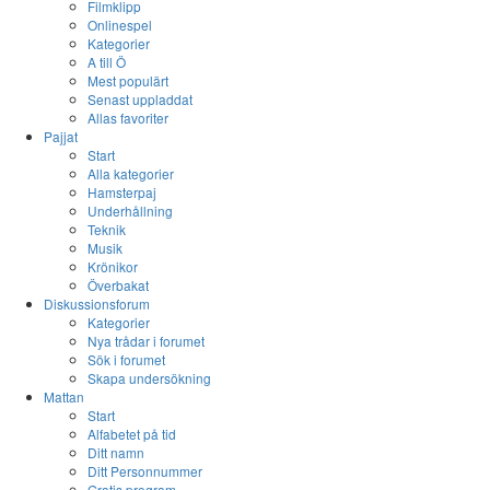
Filmklipp
Onlinespel
Kategorier
A till Ö
Mest populärt
Senast uppladdat
Allas favoriter
Pajjat
Start
Alla kategorier
Hamsterpaj
Underhållning
Teknik
Musik
Krönikor
Överbakat
Diskussionsforum
Kategorier
Nya trådar i forumet
Sök i forumet
Skapa undersökning
Mattan
Start
Alfabetet på tid
Ditt namn
Ditt Personnummer
Gratis program