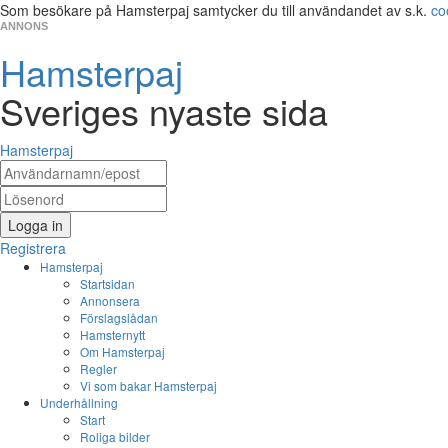
Som besökare på Hamsterpaj samtycker du till användandet av s.k.
co
ANNONS
Hamsterpaj
Sveriges nyaste sida
Hamsterpaj
Logga in
Registrera
Hamsterpaj
Startsidan
Annonsera
Förslagslådan
Hamsternytt
Om Hamsterpaj
Regler
Vi som bakar Hamsterpaj
Underhållning
Start
Roliga bilder