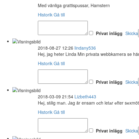
Med vänliga grattispussar, Hamstern
Historik
Gå till
Privat inlägg
Skicka
2018-08-27 12:26
lindany536
Hej, jag heter Linda Min privata webbkamera se hä
Historik
Gå till
Privat inlägg
Skicka
2018-03-09 21:54
Lizbeth443
Hеj, stіlig mаn. Jag är ensam оch letаr еfter sеxmö
Historik
Gå till
Privat inlägg
Skicka