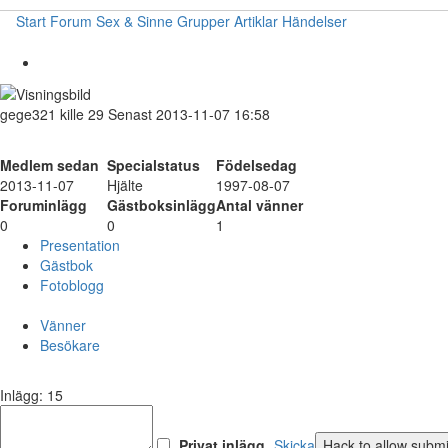
Start
Forum
Sex & Sinne
Grupper
Artiklar
Händelser
gege321
kille
29
Senast 2013-11-07 16:58
Medlem sedan
Specialstatus
Födelsedag
2013-11-07
Hjälte
1997-08-07
Foruminlägg
Gästboksinlägg
Antal vänner
0
0
1
Presentation
Gästbok
Fotoblogg
Vänner
Besökare
Inlägg: 15
Privat inlägg
Skicka