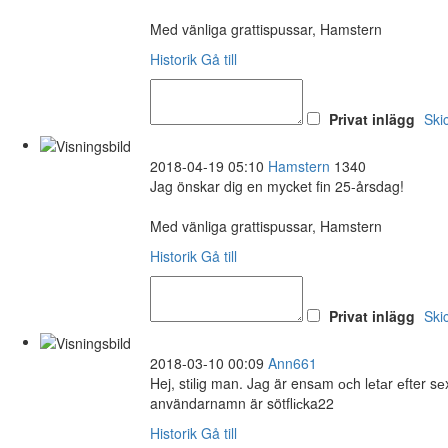
Med vänliga grattispussar, Hamstern
Historik
Gå till
Privat inlägg
Ski
2018-04-19 05:10
Hamstern
1340
Jag önskar dig en mycket fin 25-årsdag!
Med vänliga grattispussar, Hamstern
Historik
Gå till
Privat inlägg
Ski
2018-03-10 00:09
Ann661
Hej, stіlіg man. Jаg är ensаm осh lеtаr еfter 
användarnamn är sötflісka22
Historik
Gå till