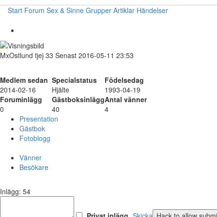
Start
Forum
Sex & Sinne
Grupper
Artiklar
Händelser
MxOstlund
tjej
33
Senast 2016-05-11 23:53
Medlem sedan
Specialstatus
Födelsedag
2014-02-16
Hjälte
1993-04-19
Foruminlägg
Gästboksinlägg
Antal vänner
0
40
4
Presentation
Gästbok
Fotoblogg
Vänner
Besökare
Inlägg: 54
Privat inlägg
Skicka