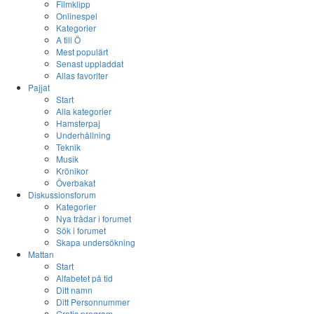
Filmklipp
Onlinespel
Kategorier
A till Ö
Mest populärt
Senast uppladdat
Allas favoriter
Pajjat
Start
Alla kategorier
Hamsterpaj
Underhållning
Teknik
Musik
Krönikor
Överbakat
Diskussionsforum
Kategorier
Nya trådar i forumet
Sök i forumet
Skapa undersökning
Mattan
Start
Alfabetet på tid
Ditt namn
Ditt Personnummer
Gratis program