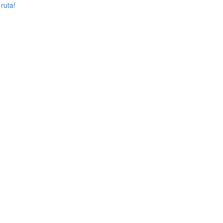
 ruta!