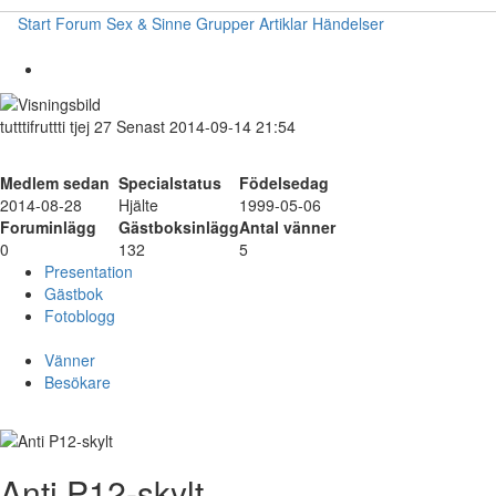
Start
Forum
Sex & Sinne
Grupper
Artiklar
Händelser
tutttifruttti
tjej
27
Senast 2014-09-14 21:54
Medlem sedan
Specialstatus
Födelsedag
2014-08-28
Hjälte
1999-05-06
Foruminlägg
Gästboksinlägg
Antal vänner
0
132
5
Presentation
Gästbok
Fotoblogg
Vänner
Besökare
Anti P12-skylt