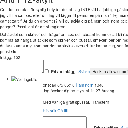
Om denna rutan är synlig betyder det att jag INTE vill ha jobbiga gäs
jag vill ha camsex eller om jag vill lägga till personen på msn “Hej msn?
camsexare? Är du en groomer? Vill du äckla dig på msn och störa tjejer 
pengar? Pssst, det är emot reglerna!
Det äcklet som skriver och frågar om sex och sådant kommer att bli 
komma att hänga ut äcklet som skriver och pussar, smeker, ber om msn
du lära känna mig som har denna skylt aktiverad, lär känna mig, sen 
punkt slut.
Inlägg: 152
Privat inlägg
Skicka
onsdag 6/5 05:10
Hamstern
1340
Jag önskar dig en mycket fin 27-årsdag!
Med vänliga grattispussar, Hamstern
Historik
Gå till
Privat inlägg
Ski