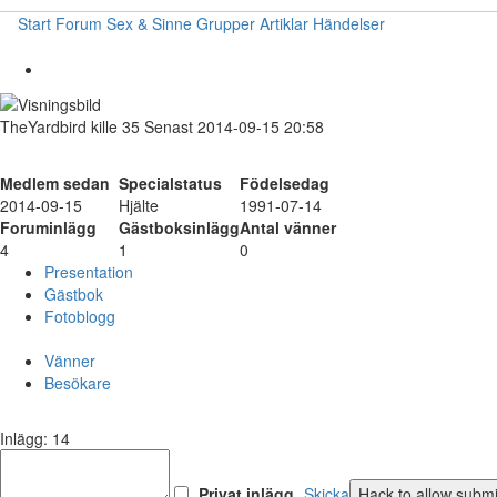
Start
Forum
Sex & Sinne
Grupper
Artiklar
Händelser
TheYardbird
kille
35
Senast 2014-09-15 20:58
Medlem sedan
Specialstatus
Födelsedag
2014-09-15
Hjälte
1991-07-14
Foruminlägg
Gästboksinlägg
Antal vänner
4
1
0
Presentation
Gästbok
Fotoblogg
Vänner
Besökare
Inlägg: 14
Privat inlägg
Skicka