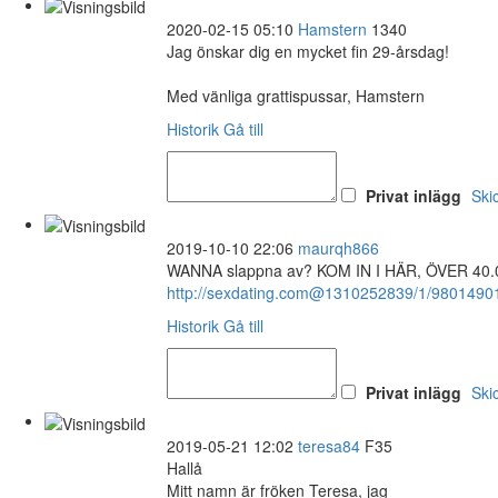
2020-02-15 05:10
Hamstern
1340
Jag önskar dig en mycket fin 29-årsdag!
Med vänliga grattispussar, Hamstern
Historik
Gå till
Privat inlägg
Ski
2019-10-10 22:06
maurqh866
WANNA slappna av? KOM IN I HÄR, ÖVER 40
http://sexdating.com@1310252839/1/9801490
Historik
Gå till
Privat inlägg
Ski
2019-05-21 12:02
teresa84
F35
Hallå
Mitt namn är fröken Teresa, jag