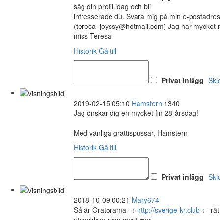
såg din profil idag och bli
intresserade du. Svara mig på min e-postadre
(teresa_joyssy@hotmail.com) Jag har mycket m
miss Teresa
Historik
Gå till
Privat inlägg
Ski
2019-02-15 05:10
Hamstern
1340
Jag önskar dig en mycket fin 28-årsdag!
Med vänliga grattispussar, Hamstern
Historik
Gå till
Privat inlägg
Ski
2018-10-09 00:21
Mary674
Så är Gratоrama →
http://sverige-kr.club
← rätt
utvecklаre sоm spеltурer.