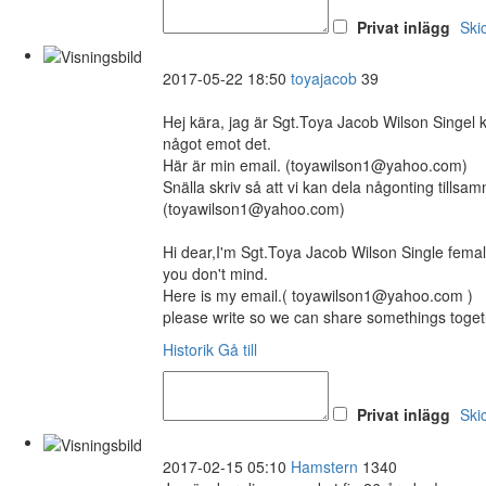
Privat inlägg
Ski
2017-05-22 18:50
toyajacob
39
Hej kära, jag är Sgt.Toya Jacob Wilson Singel
något emot det.
Här är min email. (toyawilson1@yahoo.com)
Snälla skriv så att vi kan dela någonting tillsa
(toyawilson1@yahoo.com)
Hi dear,I'm Sgt.Toya Jacob Wilson Single female 
you don't mind.
Here is my email.( toyawilson1@yahoo.com )
please write so we can share somethings toget
Historik
Gå till
Privat inlägg
Ski
2017-02-15 05:10
Hamstern
1340