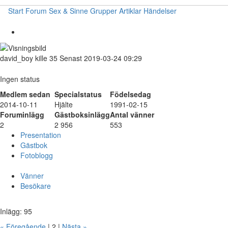
Start
Forum
Sex & Sinne
Grupper
Artiklar
Händelser
david_boy
kille
35
Senast 2019-03-24 09:29
Ingen status
Medlem sedan
Specialstatus
Födelsedag
2014-10-11
Hjälte
1991-02-15
Foruminlägg
Gästboksinlägg
Antal vänner
2
2 956
553
Presentation
Gästbok
Fotoblogg
Vänner
Besökare
Inlägg: 95
« Föregående
| 2 |
Nästa »