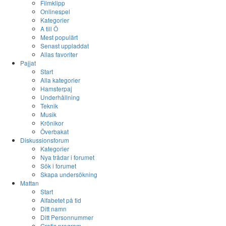
Filmklipp
Onlinespel
Kategorier
A till Ö
Mest populärt
Senast uppladdat
Allas favoriter
Pajjat
Start
Alla kategorier
Hamsterpaj
Underhållning
Teknik
Musik
Krönikor
Överbakat
Diskussionsforum
Kategorier
Nya trådar i forumet
Sök i forumet
Skapa undersökning
Mattan
Start
Alfabetet på tid
Ditt namn
Ditt Personnummer
Gratis program