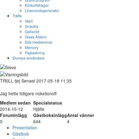
Körkortsfrågor
Lösenordsgenerator
Träffa
Start
Snackis
Galleriet
Gissa Åldern
Sök medlemmar
Memory
Pajkastning
Slumpa användare
TR0LL
tjej
Senast 2017-05-18 11:35
Jag hette tidigare nokelionoff
Medlem sedan
Specialstatus
2014-10-12
Hjälte
Foruminlägg
Gästboksinlägg
Antal vänner
0
644
4
Presentation
Gästbok