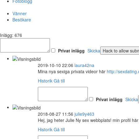
Fotoblogg
Vänner
Besökare
Inlägg: 676
Privat inlägg
Skicka
2019-10-10 22:06
laura42na
Mina nya sexiga privata videor här
http://sexdati
Historik
Gå till
Privat inlägg
Skicka
2018-08-27 11:56
julie9y463
Hej, jag heter Julie Ny sex webbplats! min profil hä
Historik
Gå till