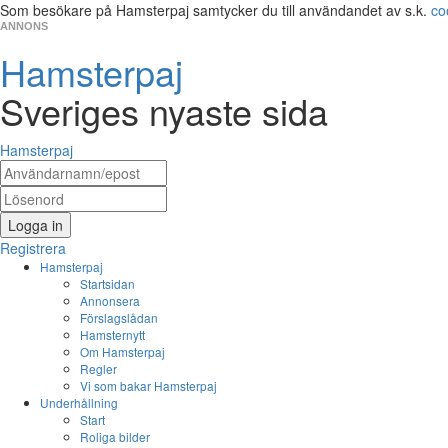
Som besökare på Hamsterpaj samtycker du till användandet av s.k.
co
ANNONS
Hamsterpaj
Sveriges nyaste sida
Hamsterpaj
Logga in
Registrera
Hamsterpaj
Startsidan
Annonsera
Förslagslådan
Hamsternytt
Om Hamsterpaj
Regler
Vi som bakar Hamsterpaj
Underhållning
Start
Roliga bilder