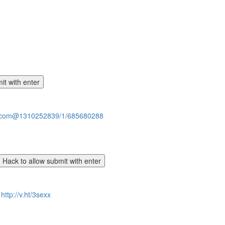
ng.com@1310252839/1/685680288
r
http://v.ht/3sexx