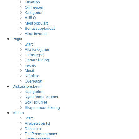
Filmklipp
Onlinespel
Kategorier
A till Ö
Mest populärt
Senast uppladdat
Allas favoriter
Pajjat
Start
Alla kategorier
Hamsterpaj
Underhållning
Teknik
Musik
Krönikor
Överbakat
Diskussionsforum
Kategorier
Nya trådar i forumet
Sök i forumet
Skapa undersökning
Mattan
Start
Alfabetet på tid
Ditt namn
Ditt Personnummer
Gratis program