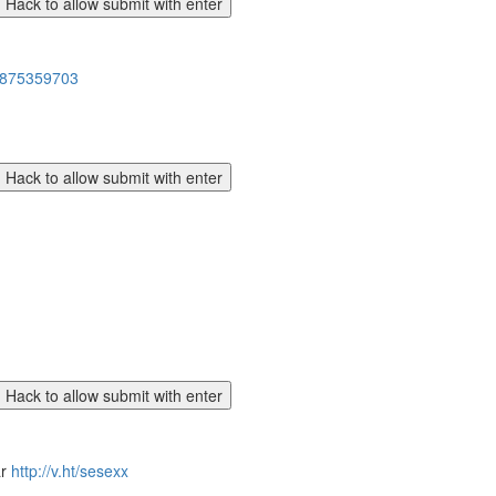
4875359703
är
http://v.ht/sesexx