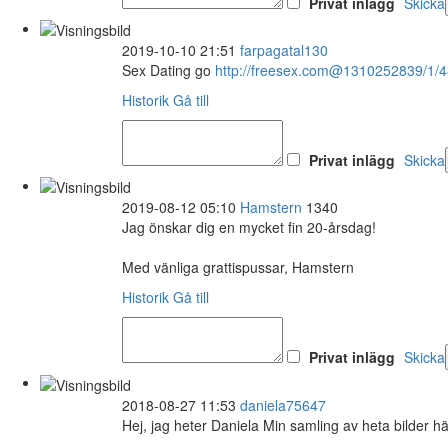
Privat inlägg
Skicka
2019-10-10 21:51
farpagatal130
Sex Dating go
http://freesex.com@1310252839/1/
Historik
Gå till
Privat inlägg
Skicka
2019-08-12 05:10
Hamstern
1340
Jag önskar dig en mycket fin 20-årsdag!
Med vänliga grattispussar, Hamstern
Historik
Gå till
Privat inlägg
Skicka
2018-08-27 11:53
daniela75647
Hej, jag heter Daniela Min samling av heta bilder h