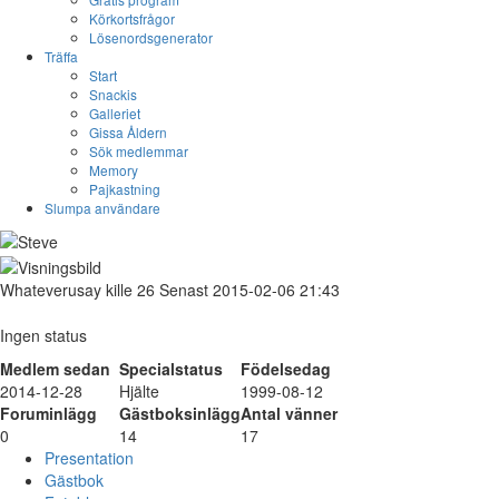
Körkortsfrågor
Lösenordsgenerator
Träffa
Start
Snackis
Galleriet
Gissa Åldern
Sök medlemmar
Memory
Pajkastning
Slumpa användare
Whateverusay
kille
26
Senast 2015-02-06 21:43
Ingen status
Medlem sedan
Specialstatus
Födelsedag
2014-12-28
Hjälte
1999-08-12
Foruminlägg
Gästboksinlägg
Antal vänner
0
14
17
Presentation
Gästbok