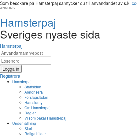
Som besökare på Hamsterpaj samtycker du till användandet av s.k.
co
ANNONS
Hamsterpaj
Sveriges nyaste sida
Hamsterpaj
Logga in
Registrera
Hamsterpaj
Startsidan
Annonsera
Förslagslådan
Hamsternytt
Om Hamsterpaj
Regler
Vi som bakar Hamsterpaj
Underhållning
Start
Roliga bilder