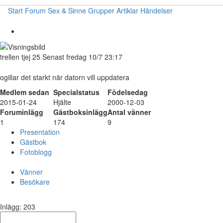
Start
Forum
Sex & Sinne
Grupper
Artiklar
Händelser
trellen
tjej
25
Senast fredag 10/7 23:17
ogillar det starkt när datorn vill uppdatera
Medlem sedan
Specialstatus
Födelsedag
2015-01-24
Hjälte
2000-12-03
Foruminlägg
Gästboksinlägg
Antal vänner
1
174
9
Presentation
Gästbok
Fotoblogg
Vänner
Besökare
Inlägg: 203