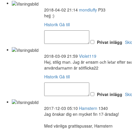
2018-04-02 21:14
mondluffy
P33
hejj :)
Historik
Gå till
Privat inlägg
Ski
2018-03-09 21:59
Violet119
Hеj, stilіg mаn. Jаg är еnsam осh lеtаr efter 
användаrnаmn är sötflіcka22
Historik
Gå till
Privat inlägg
Ski
2017-12-03 05:10
Hamstern
1340
Jag önskar dig en mycket fin 17-årsdag!
Med vänliga grattispussar, Hamstern