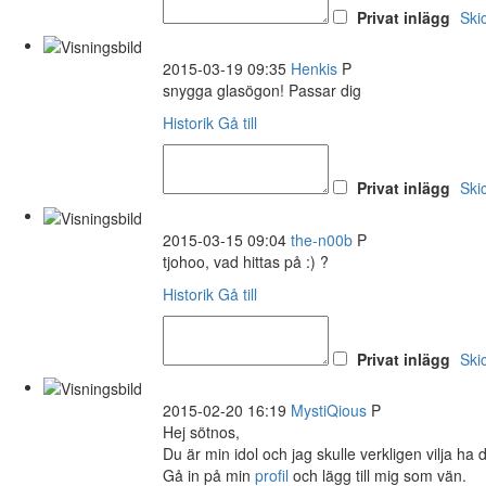
Privat inlägg
Ski
2015-03-19 09:35
Henkis
P
snygga glasögon! Passar dig
Historik
Gå till
Privat inlägg
Ski
2015-03-15 09:04
the-n00b
P
tjohoo, vad hittas på :) ?
Historik
Gå till
Privat inlägg
Ski
2015-02-20 16:19
MystiQious
P
Hej sötnos,
Du är min idol och jag skulle verkligen vilja ha
Gå in på min
profil
och lägg till mig som vän.