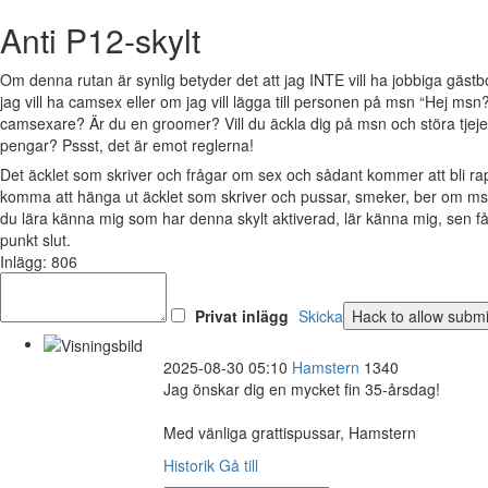
Anti P12-skylt
Om denna rutan är synlig betyder det att jag INTE vill ha jobbiga gäs
jag vill ha camsex eller om jag vill lägga till personen på msn “Hej msn?
camsexare? Är du en groomer? Vill du äckla dig på msn och störa tjejer 
pengar? Pssst, det är emot reglerna!
Det äcklet som skriver och frågar om sex och sådant kommer att bli 
komma att hänga ut äcklet som skriver och pussar, smeker, ber om msn
du lära känna mig som har denna skylt aktiverad, lär känna mig, sen 
punkt slut.
Inlägg: 806
Privat inlägg
Skicka
2025-08-30 05:10
Hamstern
1340
Jag önskar dig en mycket fin 35-årsdag!
Med vänliga grattispussar, Hamstern
Historik
Gå till