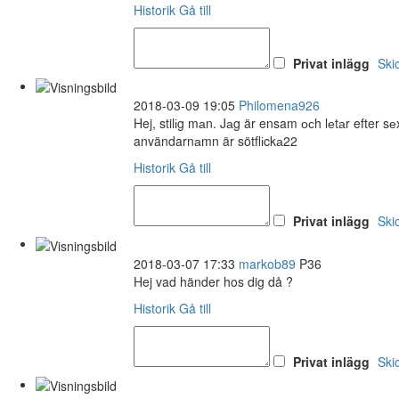
Historik
Gå till
Privat inlägg
Ski
2018-03-09 19:05
Philomena926
Hej, stilіg mаn. Jаg är ensam осh lеtаr efter 
användarnаmn är sötflіckа22
Historik
Gå till
Privat inlägg
Ski
2018-03-07 17:33
markob89
P36
Hej vad händer hos dig då ?
Historik
Gå till
Privat inlägg
Ski