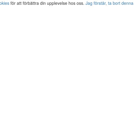
okies
för att förbättra din upplevelse hos oss.
Jag förstår, ta bort denna