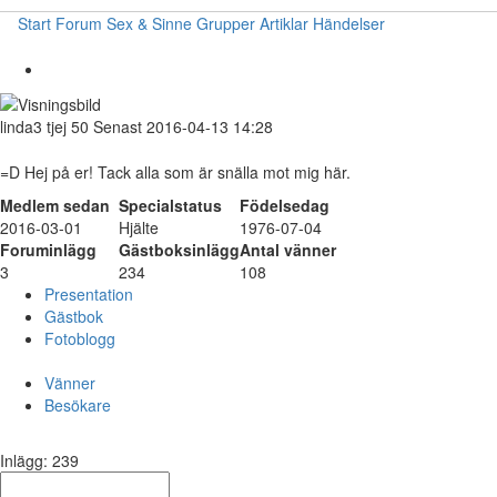
Start
Forum
Sex & Sinne
Grupper
Artiklar
Händelser
linda3
tjej
50
Senast 2016-04-13 14:28
=D Hej på er! Tack alla som är snälla mot mig här.
Medlem sedan
Specialstatus
Födelsedag
2016-03-01
Hjälte
1976-07-04
Foruminlägg
Gästboksinlägg
Antal vänner
3
234
108
Presentation
Gästbok
Fotoblogg
Vänner
Besökare
Inlägg: 239