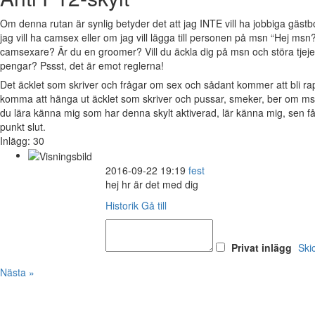
Om denna rutan är synlig betyder det att jag INTE vill ha jobbiga gäs
jag vill ha camsex eller om jag vill lägga till personen på msn “Hej msn?
camsexare? Är du en groomer? Vill du äckla dig på msn och störa tjejer 
pengar? Pssst, det är emot reglerna!
Det äcklet som skriver och frågar om sex och sådant kommer att bli 
komma att hänga ut äcklet som skriver och pussar, smeker, ber om msn
du lära känna mig som har denna skylt aktiverad, lär känna mig, sen 
punkt slut.
Inlägg: 30
2016-09-22 19:19
fest
hej hr är det med dig
Historik
Gå till
Privat inlägg
Ski
Nästa »