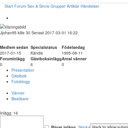
Start
Forum
Sex & Sinne
Grupper
Artiklar
Händelser
Jjohan95
kille
30
Senast 2017-03-01 16:22
Medlem sedan
Specialstatus
Födelsedag
2017-01-15
Kändis
1995-08-11
Foruminlägg
Gästboksinlägg
Antal vänner
0
6
0
Presentation
Gästbok
Fotoblogg
Vänner
Besökare
Inlägg: 16
Privat inlägg
Skicka