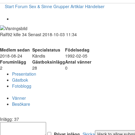
Start
Forum
Sex & Sinne
Grupper
Artiklar
Händelser
Ralf92
kille
34
Senast 2018-10-03 11:34
Medlem sedan
Specialstatus
Födelsedag
2018-08-24
Kändis
1992-02-05
Foruminlägg
Gästboksinlägg
Antal vänner
2
28
0
Presentation
Gästbok
Fotoblogg
Vänner
Besökare
Inlägg: 37
Privat inlägg
Skicka