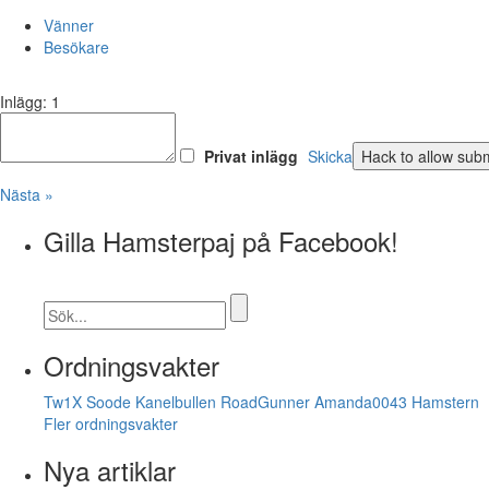
Vänner
Besökare
Inlägg: 1
Privat inlägg
Skicka
Nästa »
Gilla Hamsterpaj på Facebook!
Ordningsvakter
Tw1X
Soode
Kanelbullen
RoadGunner
Amanda0043
Hamstern
Fler ordningsvakter
Nya artiklar