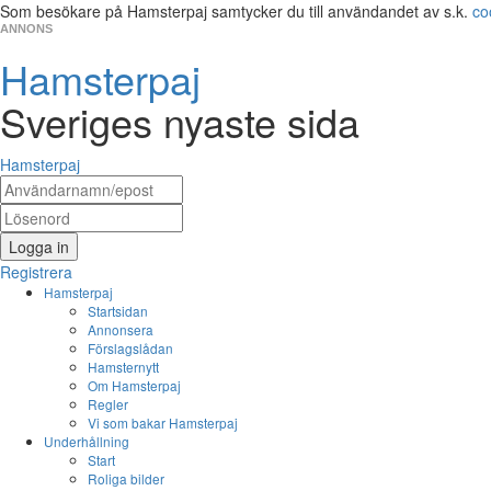
Som besökare på Hamsterpaj samtycker du till användandet av s.k.
co
ANNONS
Hamsterpaj
Sveriges nyaste sida
Hamsterpaj
Logga in
Registrera
Hamsterpaj
Startsidan
Annonsera
Förslagslådan
Hamsternytt
Om Hamsterpaj
Regler
Vi som bakar Hamsterpaj
Underhållning
Start
Roliga bilder