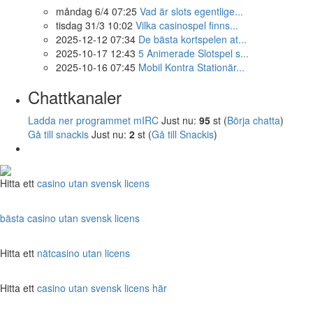
måndag 6/4 07:25
Vad är slots egentlige...
tisdag 31/3 10:02
Vilka casinospel finns...
2025-12-12 07:34
De bästa kortspelen at...
2025-10-17 12:43
5 Animerade Slotspel s...
2025-10-16 07:45
Mobil Kontra Stationär...
Chattkanaler
Ladda ner programmet mIRC
Just nu:
95
st (
Börja chatta
)
Gå till snackis
Just nu:
2
st (
Gå till Snackis
)
Hitta ett
casino utan svensk licens
bästa casino utan svensk licens
Hitta ett
nätcasino utan licens
Hitta ett
casino utan svensk licens här