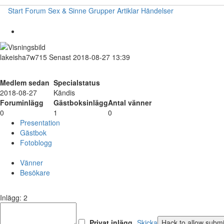
Start
Forum
Sex & Sinne
Grupper
Artiklar
Händelser
lakeisha7w715
Senast 2018-08-27 13:39
Medlem sedan
Specialstatus
2018-08-27
Kändis
Foruminlägg
Gästboksinlägg
Antal vänner
0
1
0
Presentation
Gästbok
Fotoblogg
Vänner
Besökare
Inlägg: 2
Privat inlägg
Skicka