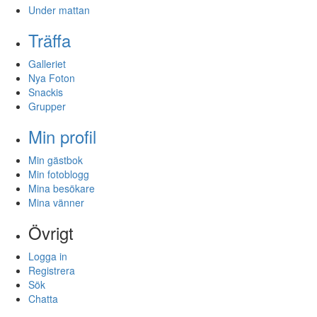
Under mattan
Träffa
Galleriet
Nya Foton
Snackis
Grupper
Min profil
Min gästbok
Min fotoblogg
Mina besökare
Mina vänner
Övrigt
Logga in
Registrera
Sök
Chatta