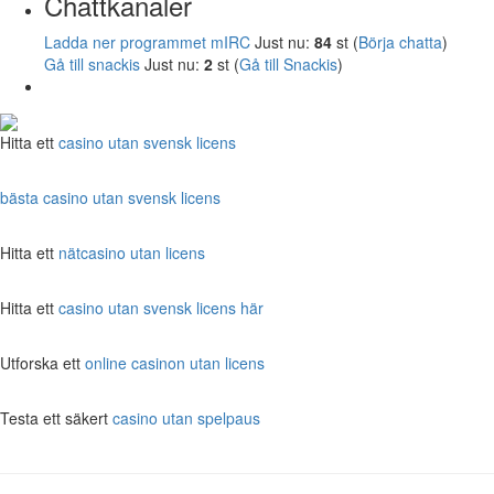
Chattkanaler
Ladda ner programmet mIRC
Just nu:
84
st (
Börja chatta
)
Gå till snackis
Just nu:
2
st (
Gå till Snackis
)
Hitta ett
casino utan svensk licens
bästa casino utan svensk licens
Hitta ett
nätcasino utan licens
Hitta ett
casino utan svensk licens här
Utforska ett
online casinon utan licens
Testa ett säkert
casino utan spelpaus