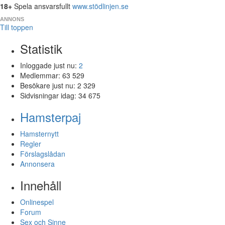
18+
Spela ansvarsfullt
www.stödlinjen.se
ANNONS
Till toppen
Statistik
Inloggade just nu:
2
Medlemmar:
63 529
Besökare just nu:
2 329
Sidvisningar idag:
34 675
Hamsterpaj
Hamsternytt
Regler
Förslagslådan
Annonsera
Innehåll
Onlinespel
Forum
Sex och Sinne