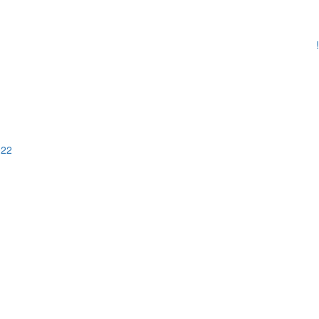
!
022