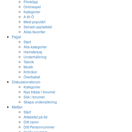
Filmklipp
Onlinespel
Kategorier
A till Ö
Mest populärt
Senast uppladdat
Allas favoriter
Pajjat
Start
Alla kategorier
Hamsterpaj
Underhållning
Teknik
Musik
Krönikor
Överbakat
Diskussionsforum
Kategorier
Nya trådar i forumet
Sök i forumet
Skapa undersökning
Mattan
Start
Alfabetet på tid
Ditt namn
Ditt Personnummer
Gratis program