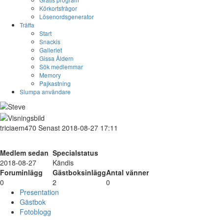
Körkortsfrågor
Lösenordsgenerator
Träffa
Start
Snackis
Galleriet
Gissa Åldern
Sök medlemmar
Memory
Pajkastning
Slumpa användare
triciaem470
Senast 2018-08-27 17:11
Medlem sedan
Specialstatus
2018-08-27
Kändis
Foruminlägg
Gästboksinlägg
Antal vänner
0
2
0
Presentation
Gästbok
Fotoblogg