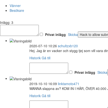
Vänner
Besökare
Inlägg: 3
Privat inlägg
Skicka
2020-07-10 10:26
schultzxb120
Hej. Jag är en vacker och stygg tjej som vill vara
Historik
Gå till
Privat inlägg
Skicka
2019-10-10 16:09
linktamoto471
WANNA slappna av? KOM IN I HÄR, ÖVER 40.00
Historik
Gå till