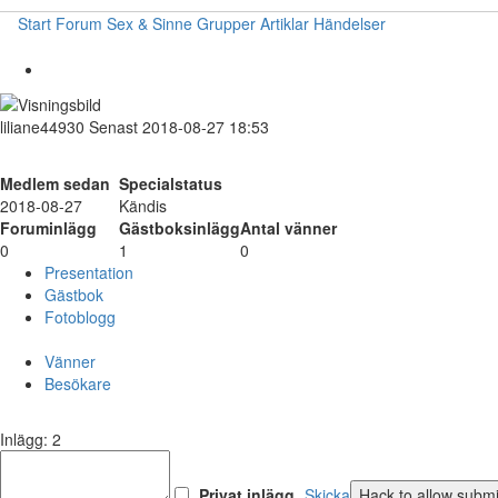
Start
Forum
Sex & Sinne
Grupper
Artiklar
Händelser
liliane44930
Senast 2018-08-27 18:53
Medlem sedan
Specialstatus
2018-08-27
Kändis
Foruminlägg
Gästboksinlägg
Antal vänner
0
1
0
Presentation
Gästbok
Fotoblogg
Vänner
Besökare
Inlägg: 2
Privat inlägg
Skicka