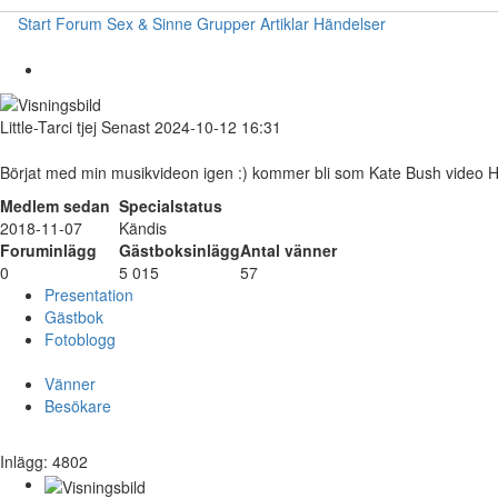
Start
Forum
Sex & Sinne
Grupper
Artiklar
Händelser
Little-Tarci
tjej
Senast 2024-10-12 16:31
Börjat med min musikvideon igen :) kommer bli som Kate Bush video 
Medlem sedan
Specialstatus
2018-11-07
Kändis
Foruminlägg
Gästboksinlägg
Antal vänner
0
5 015
57
Presentation
Gästbok
Fotoblogg
Vänner
Besökare
Inlägg: 4802