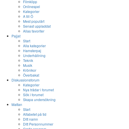
Filmklipp
Onlinespel
Kategorier
A till Ö
Mest populärt
Senast uppladdat
Allas favoriter
Pajjat
Start
Alla kategorier
Hamsterpaj
Underhållning
Teknik
Musik
Krönikor
Överbakat
Diskussionsforum
Kategorier
Nya trådar i forumet
Sök i forumet
Skapa undersökning
Mattan
Start
Alfabetet på tid
Ditt namn
Ditt Personnummer
Gratis program