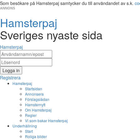
Som besökare på Hamsterpaj samtycker du till användandet av s.k.
co
ANNONS
Hamsterpaj
Sveriges nyaste sida
Hamsterpaj
Logga in
Registrera
Hamsterpaj
Startsidan
Annonsera
Förslagslådan
Hamsternytt
Om Hamsterpaj
Regler
Vi som bakar Hamsterpaj
Underhållning
Start
Roliga bilder