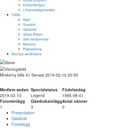
Körkortsfrågor
Lösenordsgenerator
Träffa
Start
Snackis
Galleriet
Gissa Åldern
Sök medlemmar
Memory
Pajkastning
Slumpa användare
Mrskinny
kille
41
Senast 2019-02-10 20:50
Medlem sedan
Specialstatus
Födelsedag
2019-02-10
Legend
1985-08-01
Foruminlägg
Gästboksinlägg
Antal vänner
1
3
0
Presentation
Gästbok
Fotoblogg