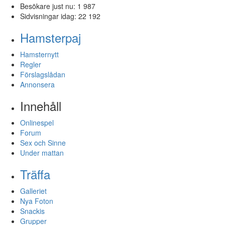
Besökare just nu:
1 987
Sidvisningar idag:
22 192
Hamsterpaj
Hamsternytt
Regler
Förslagslådan
Annonsera
Innehåll
Onlinespel
Forum
Sex och Sinne
Under mattan
Träffa
Galleriet
Nya Foton
Snackis
Grupper