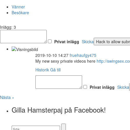
Vänner
Besökare
Inlägg: 3
Privat inlägg
Skicka
2019-10-10 14:27
fruehaufgy475
My new sexy private videos here
http://swingsex
Historik
Gå till
Privat inlägg
Skicka
Nästa »
Gilla Hamsterpaj på Facebook!