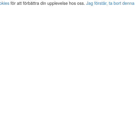
okies
för att förbättra din upplevelse hos oss.
Jag förstår, ta bort denna