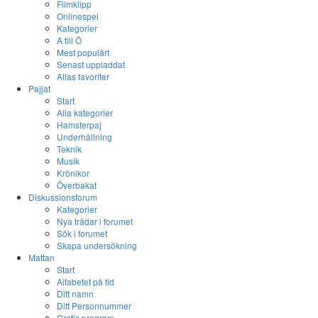
Filmklipp
Onlinespel
Kategorier
A till Ö
Mest populärt
Senast uppladdat
Allas favoriter
Pajjat
Start
Alla kategorier
Hamsterpaj
Underhållning
Teknik
Musik
Krönikor
Överbakat
Diskussionsforum
Kategorier
Nya trådar i forumet
Sök i forumet
Skapa undersökning
Mattan
Start
Alfabetet på tid
Ditt namn
Ditt Personnummer
Gratis program