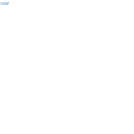
 ruta!