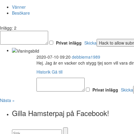
Vänner
Besökare
Inlägg: 2
Privat inlägg
Skicka
2020-07-10 09:20
debbiema1989
Hej. Jag är en vacker och stygg tjej som vill vara
Historik
Gå till
Privat inlägg
Skicka
Nästa »
Gilla Hamsterpaj på Facebook!