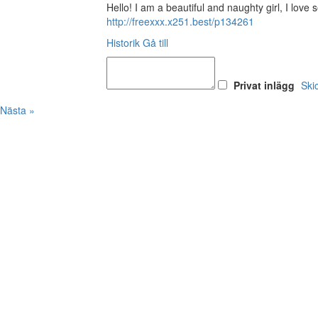
Hello! I am a beautiful and naughty girl, I lov
http://freexxx.x251.best/p134261
Historik
Gå till
Privat inlägg
Ski
Nästa »