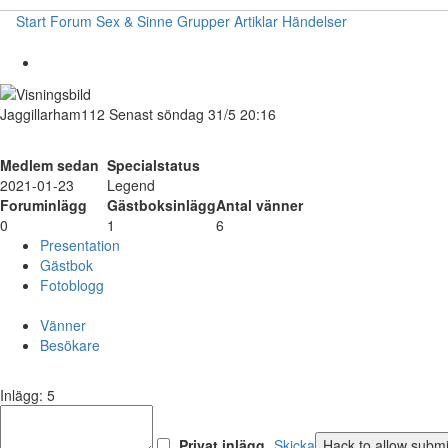
Start
Forum
Sex & Sinne
Grupper
Artiklar
Händelser
Jaggillarham112
Senast söndag 31/5 20:16
Medlem sedan
Specialstatus
2021-01-23
Legend
Foruminlägg
Gästboksinlägg
Antal vänner
0
1
6
Presentation
Gästbok
Fotoblogg
Vänner
Besökare
Inlägg: 5
Privat inlägg
Skicka