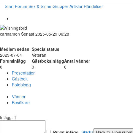
Start
Forum
Sex & Sinne
Grupper
Artiklar
Händelser
carinamon
Senast 2025-05-29 06:28
Medlem sedan
Specialstatus
2023-07-04
Veteran
Foruminlägg
Gästboksinlägg
Antal vänner
0
0
0
Presentation
Gästbok
Fotoblogg
Vänner
Besökare
Inlägg: 1
Privat inlägg
Skicka