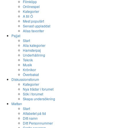
Filmklipp
Onlinespel
Kategorier
A till Ö
Mest populärt
Senast uppladdat
Allas favoriter
Pajjat
Start
Alla kategorier
Hamsterpaj
Underhållning
Teknik
Musik
Krönikor
Överbakat
Diskussionsforum
Kategorier
Nya trådar i forumet
Sök i forumet
Skapa undersökning
Mattan
Start
Alfabetet på tid
Ditt namn
Ditt Personnummer
Gratis program