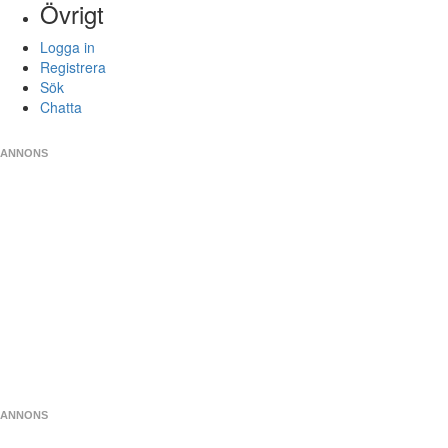
Övrigt
Logga in
Registrera
Sök
Chatta
ANNONS
ANNONS