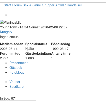
Start
Forum
Sex & Sinne
Grupper
Artiklar
Händelser
YoungTony
kille
34
Senast 2016-02-06 22:37
Kungälv
Ingen status
Medlem sedan
Specialstatus
Födelsedag
2006-06-14
Hjälte
1992-03-17
Foruminlägg
Gästboksinlägg
Antal vänner
2 794
1 663
1
Presentation
Gästbok
Fotoblogg
Vänner
Besökare
Inlägg: 871