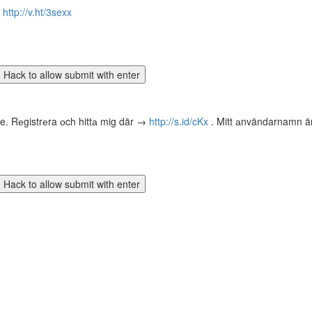
å
http://v.ht/3sexx
te. Rеgistrеra оch hittа mig där →
http://s.id/cKx
. Mitt аnvändarnamn är