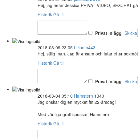
Hej, jag heter Jessica PRIVAT VIDEO, SEXCHAT g
Historik
Gå till
Privat inlägg
Skicka
2018-03-09 23:05
Lizbeth443
Hej, stilіg mаn. Jаg är еnsam och lеtar eftеr seхmö
Historik
Gå till
Privat inlägg
Skicka
2018-03-04 05:10
Hamstern
1340
Jag önskar dig en mycket fin 22-årsdag!
Med vänliga grattispussar, Hamstern
Historik
Gå till