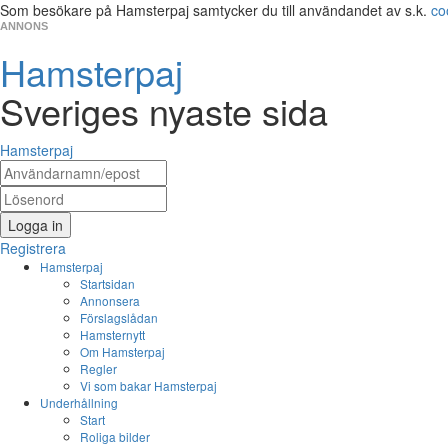
Som besökare på Hamsterpaj samtycker du till användandet av s.k.
co
ANNONS
Hamsterpaj
Sveriges nyaste sida
Hamsterpaj
Logga in
Registrera
Hamsterpaj
Startsidan
Annonsera
Förslagslådan
Hamsternytt
Om Hamsterpaj
Regler
Vi som bakar Hamsterpaj
Underhållning
Start
Roliga bilder