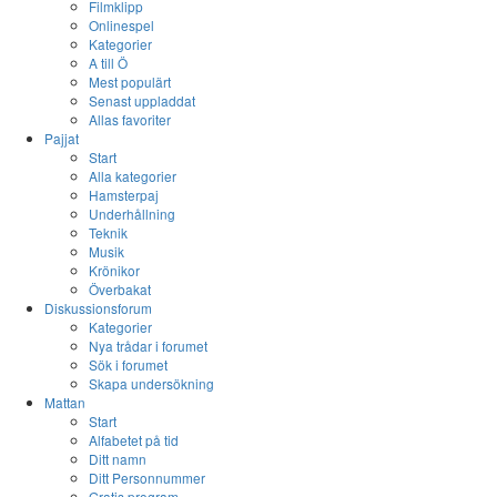
Filmklipp
Onlinespel
Kategorier
A till Ö
Mest populärt
Senast uppladdat
Allas favoriter
Pajjat
Start
Alla kategorier
Hamsterpaj
Underhållning
Teknik
Musik
Krönikor
Överbakat
Diskussionsforum
Kategorier
Nya trådar i forumet
Sök i forumet
Skapa undersökning
Mattan
Start
Alfabetet på tid
Ditt namn
Ditt Personnummer
Gratis program