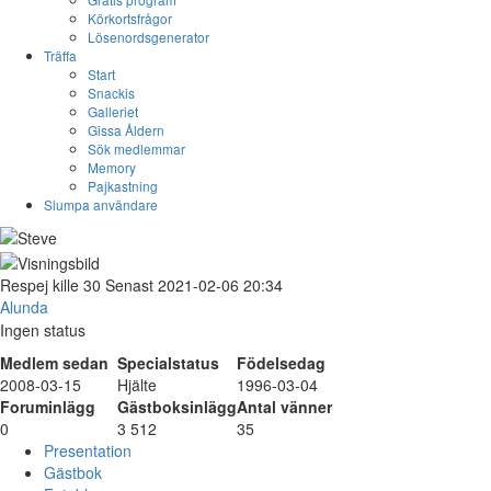
Körkortsfrågor
Lösenordsgenerator
Träffa
Start
Snackis
Galleriet
Gissa Åldern
Sök medlemmar
Memory
Pajkastning
Slumpa användare
Respej
kille
30
Senast 2021-02-06 20:34
Alunda
Ingen status
Medlem sedan
Specialstatus
Födelsedag
2008-03-15
Hjälte
1996-03-04
Foruminlägg
Gästboksinlägg
Antal vänner
0
3 512
35
Presentation
Gästbok