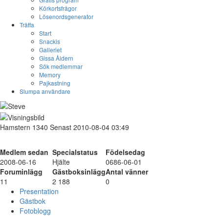
Körkortsfrågor
Lösenordsgenerator
Träffa
Start
Snackis
Galleriet
Gissa Åldern
Sök medlemmar
Memory
Pajkastning
Slumpa användare
Hamstern
1340
Senast 2010-08-04 03:49
Medlem sedan
Specialstatus
Födelsedag
2008-06-16
Hjälte
0686-06-01
Foruminlägg
Gästboksinlägg
Antal vänner
11
2 188
0
Presentation
Gästbok
Fotoblogg