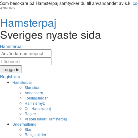
Som besökare på Hamsterpaj samtycker du till användandet av s.k.
co
ANNONS
Hamsterpaj
Sveriges nyaste sida
Hamsterpaj
Logga in
Registrera
Hamsterpaj
Startsidan
Annonsera
Förslagslådan
Hamsternytt
Om Hamsterpaj
Regler
Vi som bakar Hamsterpaj
Underhållning
Start
Roliga bilder