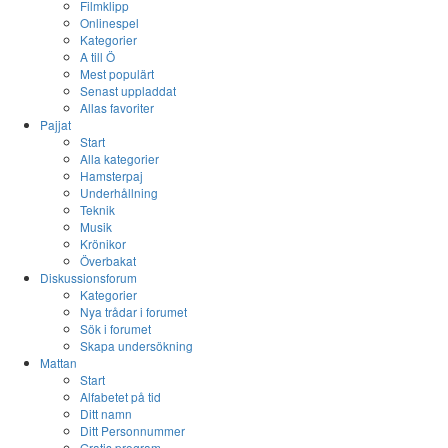
Filmklipp
Onlinespel
Kategorier
A till Ö
Mest populärt
Senast uppladdat
Allas favoriter
Pajjat
Start
Alla kategorier
Hamsterpaj
Underhållning
Teknik
Musik
Krönikor
Överbakat
Diskussionsforum
Kategorier
Nya trådar i forumet
Sök i forumet
Skapa undersökning
Mattan
Start
Alfabetet på tid
Ditt namn
Ditt Personnummer
Gratis program