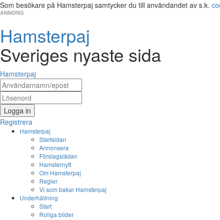
Som besökare på Hamsterpaj samtycker du till användandet av s.k.
co
ANNONS
Hamsterpaj
Sveriges nyaste sida
Hamsterpaj
Logga in
Registrera
Hamsterpaj
Startsidan
Annonsera
Förslagslådan
Hamsternytt
Om Hamsterpaj
Regler
Vi som bakar Hamsterpaj
Underhållning
Start
Roliga bilder