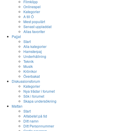
Filmklipp
Onlinespel
Kategorier
A till Ö
Mest populärt
Senast uppladdat
Allas favoriter
Pajjat
Start
Alla kategorier
Hamsterpaj
Underhållning
Teknik
Musik
Krönikor
Överbakat
Diskussionsforum
Kategorier
Nya trådar i forumet
Sök i forumet
Skapa undersökning
Mattan
Start
Alfabetet på tid
Ditt namn
Ditt Personnummer
Gratis program