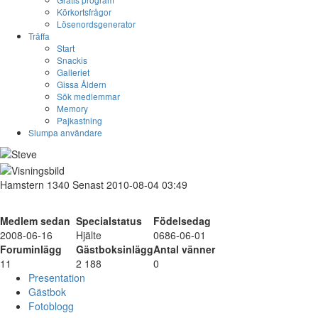
Körkortsfrågor
Lösenordsgenerator
Träffa
Start
Snackis
Galleriet
Gissa Åldern
Sök medlemmar
Memory
Pajkastning
Slumpa användare
Hamstern
1340
Senast 2010-08-04 03:49
Medlem sedan
Specialstatus
Födelsedag
2008-06-16
Hjälte
0686-06-01
Foruminlägg
Gästboksinlägg
Antal vänner
11
2 188
0
Presentation
Gästbok
Fotoblogg