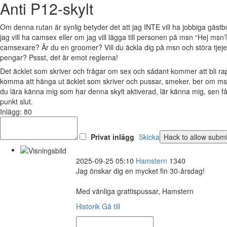
Anti P12-skylt
Om denna rutan är synlig betyder det att jag INTE vill ha jobbiga gäs
jag vill ha camsex eller om jag vill lägga till personen på msn “Hej msn?
camsexare? Är du en groomer? Vill du äckla dig på msn och störa tjejer 
pengar? Pssst, det är emot reglerna!
Det äcklet som skriver och frågar om sex och sådant kommer att bli 
komma att hänga ut äcklet som skriver och pussar, smeker, ber om msn
du lära känna mig som har denna skylt aktiverad, lär känna mig, sen 
punkt slut.
Inlägg: 80
Privat inlägg
Skicka
2025-09-25 05:10
Hamstern
1340
Jag önskar dig en mycket fin 30-årsdag!
Med vänliga grattispussar, Hamstern
Historik
Gå till