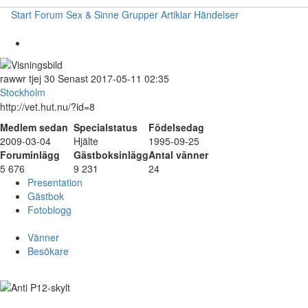
Start
Forum
Sex & Sinne
Grupper
Artiklar
Händelser
rawwr
tjej
30
Senast 2017-05-11 02:35
Stockholm
http://vet.hut.nu/?id=8
Medlem sedan
Specialstatus
Födelsedag
2009-03-04
Hjälte
1995-09-25
Foruminlägg
Gästboksinlägg
Antal vänner
5 676
9 231
24
Presentation
Gästbok
Fotoblogg
Vänner
Besökare