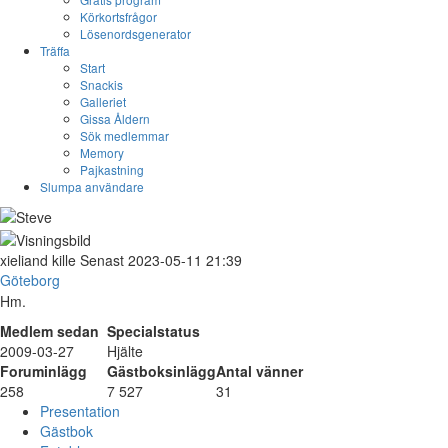
Körkortsfrågor
Lösenordsgenerator
Träffa
Start
Snackis
Galleriet
Gissa Åldern
Sök medlemmar
Memory
Pajkastning
Slumpa användare
xieliand
kille
Senast 2023-05-11 21:39
Göteborg
Hm.
Medlem sedan
Specialstatus
2009-03-27
Hjälte
Foruminlägg
Gästboksinlägg
Antal vänner
258
7 527
31
Presentation
Gästbok