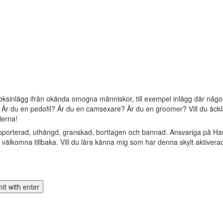
oksinlägg ifrån okända omogna människor, till exempel inlägg där någon 
? Är du en pedofil? Är du en camsexare? Är du en groomer? Vill du äckla 
lerna!
apporterad, uthängd, granskad, borttagen och bannad. Ansvariga på Ha
älkomna tillbaka. Vill du lära känna mig som har denna skylt aktivera