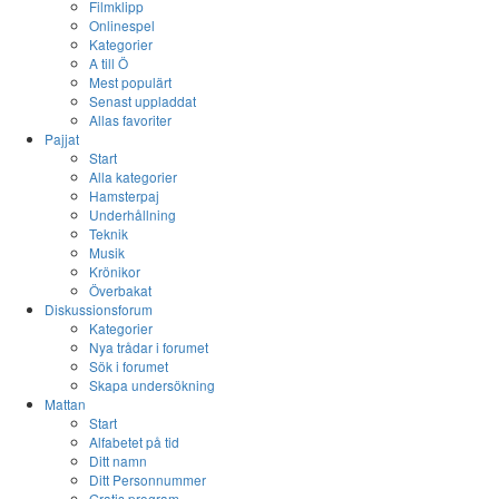
Filmklipp
Onlinespel
Kategorier
A till Ö
Mest populärt
Senast uppladdat
Allas favoriter
Pajjat
Start
Alla kategorier
Hamsterpaj
Underhållning
Teknik
Musik
Krönikor
Överbakat
Diskussionsforum
Kategorier
Nya trådar i forumet
Sök i forumet
Skapa undersökning
Mattan
Start
Alfabetet på tid
Ditt namn
Ditt Personnummer
Gratis program