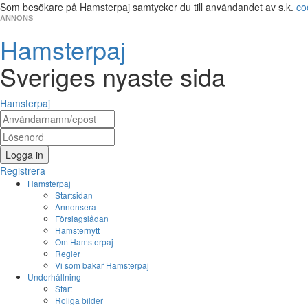
Som besökare på Hamsterpaj samtycker du till användandet av s.k.
co
ANNONS
Hamsterpaj
Sveriges nyaste sida
Hamsterpaj
Logga in
Registrera
Hamsterpaj
Startsidan
Annonsera
Förslagslådan
Hamsternytt
Om Hamsterpaj
Regler
Vi som bakar Hamsterpaj
Underhållning
Start
Roliga bilder