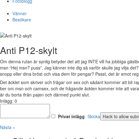
Fotoblogg
Vänner
Besökare
Anti P12-skylt
Om denna rutan är synlig betyder det att jag INTE vill ha jobbiga gästb
msn “Hej msn? puss”. Jag känner inte dig så varför skulle jag vilja det
snopp eller dina bröst och visa dem för pengar? Pssst, det är emot reg
Det äcklet som skriver och frågar om sex och sådant kommer att bli r
ber om msn och camsex, och de frågande äcklen kommer inte att vara v
är du borta ifrån pajen och därmed punkt slut.
Inlägg: 0
Privat inlägg
Skicka
Nästa »