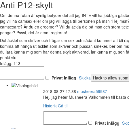
Anti P12-skylt
Om denna rutan är synlig betyder det att jag INTE vill ha jobbiga gäs
jag vill ha camsex eller om jag vill lägga till personen på msn “Hej msn?
camsexare? Är du en groomer? Vill du äckla dig på msn och störa tjejer 
pengar? Pssst, det är emot reglerna!
Det äcklet som skriver och frågar om sex och sådant kommer att bli 
komma att hänga ut äcklet som skriver och pussar, smeker, ber om msn
du lära känna mig som har denna skylt aktiverad, lär känna mig, sen 
punkt slut.
Inlägg: 113
Privat inlägg
Skicka
2018-08-27 17:38
musheera59987
Hej, jag heter Musheera Välkommen till bästa 
Historik
Gå till
Privat inlägg
Ski