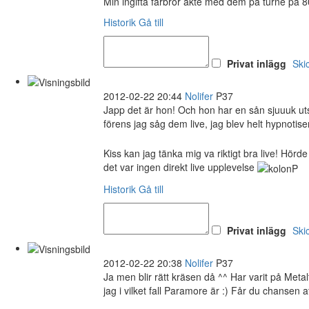
Min ingifta farbror åkte med dem på turné på 80
Historik
Gå till
Privat inlägg
Ski
2012-02-22 20:44
Nolifer
P37
Japp det är hon! Och hon har en sån sjuuuk uts
förens jag såg dem live, jag blev helt hypnoti
Kiss kan jag tänka mig va riktigt bra live! Hör
det var ingen direkt live upplevelse
Historik
Gå till
Privat inlägg
Ski
2012-02-22 20:38
Nolifer
P37
Ja men blir rätt kräsen då ^^ Har varit på Meta
jag i vilket fall Paramore är :) Får du chansen