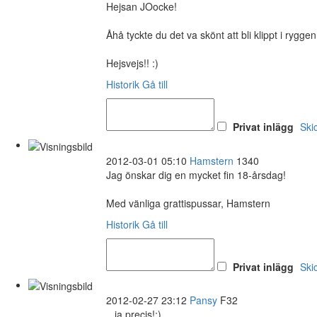
Hejsan JOocke!
Åhå tyckte du det va skönt att bli klippt i rygge
Hejsvejs!! :)
Historik
Gå till
Privat inlägg
Ski
2012-03-01 05:10
Hamstern
1340
Jag önskar dig en mycket fin 18-årsdag!
Med vänliga grattispussar, Hamstern
Historik
Gå till
Privat inlägg
Ski
2012-02-27 23:12
Pansy
F32
...ja precis!:)