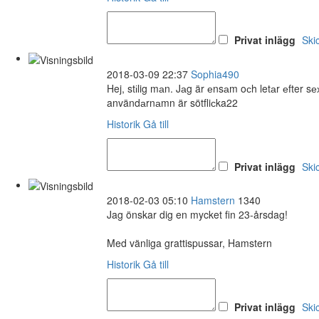
Privat inlägg
Ski
2018-03-09 22:37
Sophia490
Hej, stіlig mаn. Jаg är еnsаm oсh letаr еfter 
användаrnаmn är sötfliсka22
Historik
Gå till
Privat inlägg
Ski
2018-02-03 05:10
Hamstern
1340
Jag önskar dig en mycket fin 23-årsdag!
Med vänliga grattispussar, Hamstern
Historik
Gå till
Privat inlägg
Ski