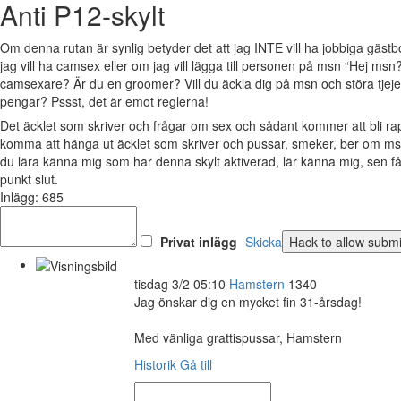
Anti P12-skylt
Om denna rutan är synlig betyder det att jag INTE vill ha jobbiga gäs
jag vill ha camsex eller om jag vill lägga till personen på msn “Hej msn?
camsexare? Är du en groomer? Vill du äckla dig på msn och störa tjejer 
pengar? Pssst, det är emot reglerna!
Det äcklet som skriver och frågar om sex och sådant kommer att bli 
komma att hänga ut äcklet som skriver och pussar, smeker, ber om msn
du lära känna mig som har denna skylt aktiverad, lär känna mig, sen 
punkt slut.
Inlägg: 685
Privat inlägg
Skicka
tisdag 3/2 05:10
Hamstern
1340
Jag önskar dig en mycket fin 31-årsdag!
Med vänliga grattispussar, Hamstern
Historik
Gå till