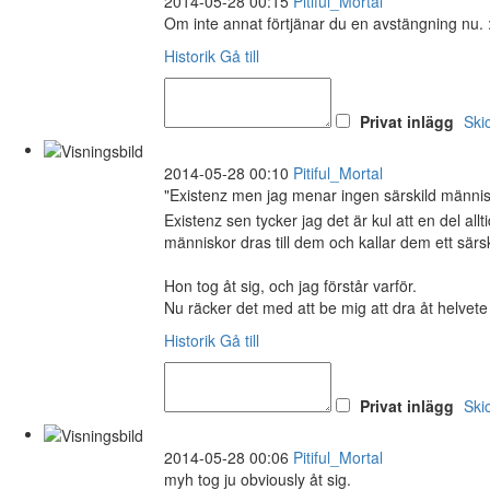
2014-05-28 00:15
Pitiful_Mortal
Om inte annat förtjänar du en avstängning nu. 
Historik
Gå till
Privat inlägg
Ski
2014-05-28 00:10
Pitiful_Mortal
"Existenz men jag menar ingen särskild människ
Existenz sen tycker jag det är kul att en del allt
människor dras till dem och kallar dem ett särski
Hon tog åt sig, och jag förstår varför.
Nu räcker det med att be mig att dra åt helvete
Historik
Gå till
Privat inlägg
Ski
2014-05-28 00:06
Pitiful_Mortal
myh tog ju obviously åt sig.