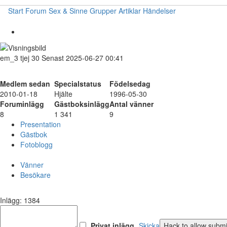
Start
Forum
Sex & Sinne
Grupper
Artiklar
Händelser
em_3
tjej
30
Senast 2025-06-27 00:41
Medlem sedan
Specialstatus
Födelsedag
2010-01-18
Hjälte
1996-05-30
Foruminlägg
Gästboksinlägg
Antal vänner
8
1 341
9
Presentation
Gästbok
Fotoblogg
Vänner
Besökare
Inlägg: 1384
Privat inlägg
Skicka