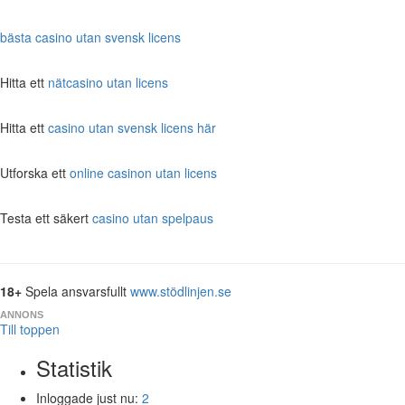
bästa casino utan svensk licens
Hitta ett
nätcasino utan licens
Hitta ett
casino utan svensk licens här
Utforska ett
online casinon utan licens
Testa ett säkert
casino utan spelpaus
18+
Spela ansvarsfullt
www.stödlinjen.se
ANNONS
Till toppen
Statistik
Inloggade just nu:
2