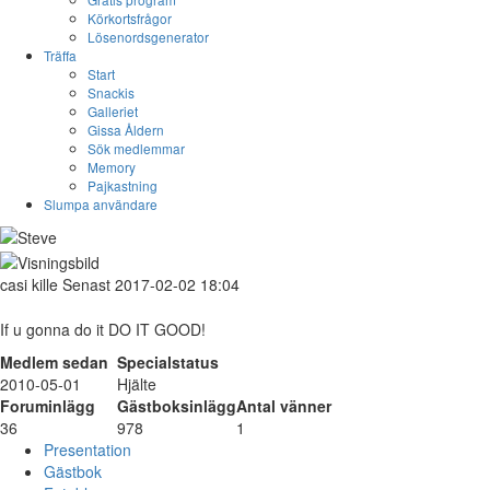
Körkortsfrågor
Lösenordsgenerator
Träffa
Start
Snackis
Galleriet
Gissa Åldern
Sök medlemmar
Memory
Pajkastning
Slumpa användare
casi
kille
Senast 2017-02-02 18:04
If u gonna do it DO IT GOOD!
Medlem sedan
Specialstatus
2010-05-01
Hjälte
Foruminlägg
Gästboksinlägg
Antal vänner
36
978
1
Presentation
Gästbok