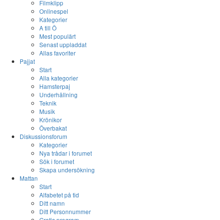
Filmklipp
Onlinespel
Kategorier
A till Ö
Mest populärt
Senast uppladdat
Allas favoriter
Pajjat
Start
Alla kategorier
Hamsterpaj
Underhållning
Teknik
Musik
Krönikor
Överbakat
Diskussionsforum
Kategorier
Nya trådar i forumet
Sök i forumet
Skapa undersökning
Mattan
Start
Alfabetet på tid
Ditt namn
Ditt Personnummer
Gratis program