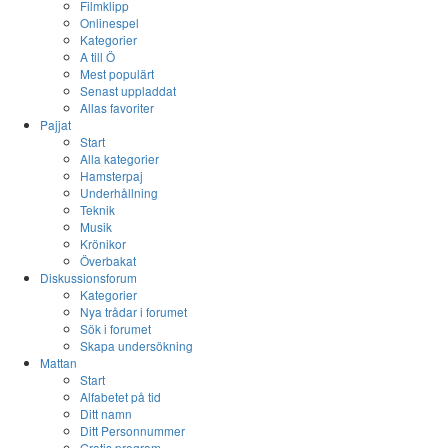
Filmklipp
Onlinespel
Kategorier
A till Ö
Mest populärt
Senast uppladdat
Allas favoriter
Pajjat
Start
Alla kategorier
Hamsterpaj
Underhållning
Teknik
Musik
Krönikor
Överbakat
Diskussionsforum
Kategorier
Nya trådar i forumet
Sök i forumet
Skapa undersökning
Mattan
Start
Alfabetet på tid
Ditt namn
Ditt Personnummer
Gratis program