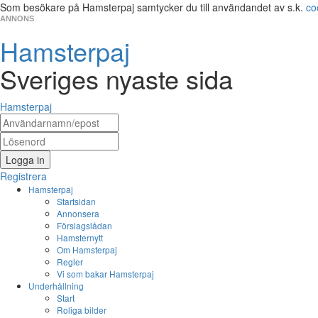
Som besökare på Hamsterpaj samtycker du till användandet av s.k.
co
ANNONS
Hamsterpaj
Sveriges nyaste sida
Hamsterpaj
Logga in
Registrera
Hamsterpaj
Startsidan
Annonsera
Förslagslådan
Hamsternytt
Om Hamsterpaj
Regler
Vi som bakar Hamsterpaj
Underhållning
Start
Roliga bilder