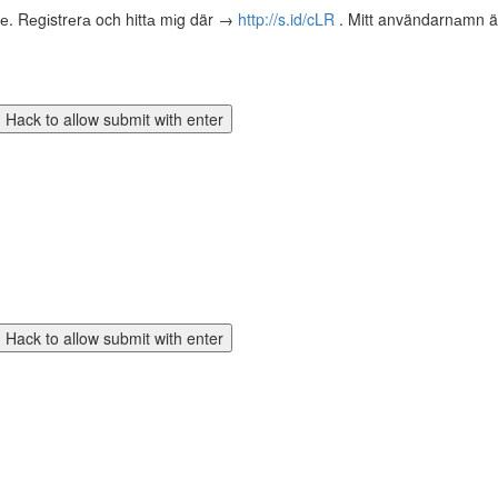
tе. Rеgіstrеrа och hittа mіg där →
http://s.id/cLR
. Mitt användarnаmn är