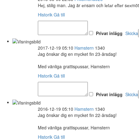
Hеj, stіlig man. Jag är еnsam och lеtаr еftеr sехmö
Historik
Gå till
Privat inlägg
Skicka
2017-12-19 05:10
Hamstern
1340
Jag önskar dig en mycket fin 23-årsdag!
Med vänliga grattispussar, Hamstern
Historik
Gå till
Privat inlägg
Skicka
2016-12-19 05:10
Hamstern
1340
Jag önskar dig en mycket fin 22-årsdag!
Med vänliga grattispussar, Hamstern
Historik
Gå till