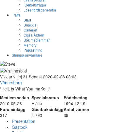
Körkortsfrågor
Lösenordsgenerator
Träffa
Start
Snackis
Galleriet
Gissa Åldern
Sök medlemmar
Memory
Pajkastning
Slumpa användare
VizzlarN
tjej
31
Senast 2020-02-28 03:03
Vänersborg
"HelL is What You maKe it"
Medlem sedan
Specialstatus
Födelsedag
2010-05-26
Hjälte
1994-12-19
Foruminlägg
Gästboksinlägg
Antal vänner
317
4 790
39
Presentation
Gästbok