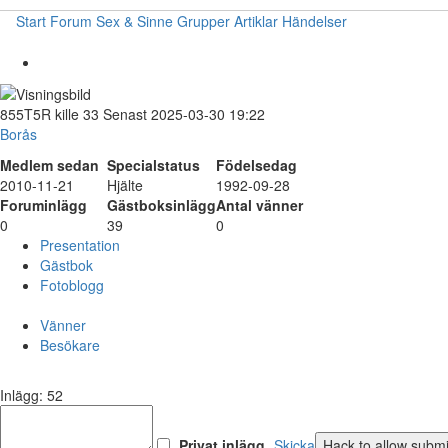
Start
Forum
Sex & Sinne
Grupper
Artiklar
Händelser
855T5R
kille
33
Senast 2025-03-30 19:22
Borås
Medlem sedan
Specialstatus
Födelsedag
2010-11-21
Hjälte
1992-09-28
Foruminlägg
Gästboksinlägg
Antal vänner
0
39
0
Presentation
Gästbok
Fotoblogg
Vänner
Besökare
Inlägg: 52
Privat inlägg
Skicka