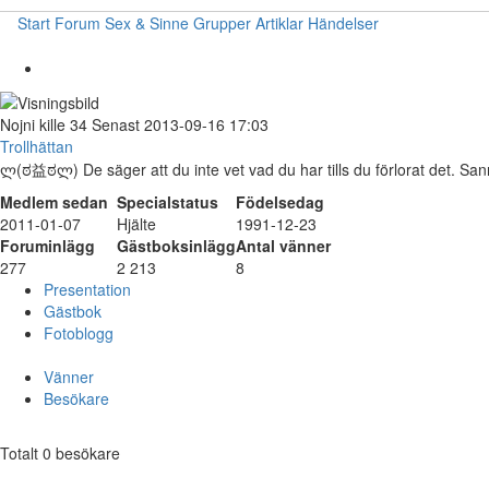
Start
Forum
Sex & Sinne
Grupper
Artiklar
Händelser
Nojni
kille
34
Senast 2013-09-16 17:03
Trollhättan
ლ(ಠ益ಠლ) De säger att du inte vet vad du har tills du förlorat det. Sann
Medlem sedan
Specialstatus
Födelsedag
2011-01-07
Hjälte
1991-12-23
Foruminlägg
Gästboksinlägg
Antal vänner
277
2 213
8
Presentation
Gästbok
Fotoblogg
Vänner
Besökare
Totalt 0 besökare