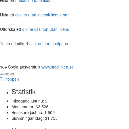
Hitta ett
nätcasino utan licens
Hitta ett
casino utan svensk licens här
Utforska ett
online casinon utan licens
Testa ett säkert
casino utan spelpaus
18+
Spela ansvarsfullt
www.stödlinjen.se
ANNONS
Till toppen
Statistik
Inloggade just nu:
2
Medlemmar:
63 528
Besökare just nu:
1 509
Sidvisningar idag:
31 755