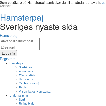
Som besökare på Hamsterpaj samtycker du till användandet av s.k.
co
ANNONS
Hamsterpaj
Sveriges nyaste sida
Hamsterpaj
Logga in
Registrera
Hamsterpaj
Startsidan
Annonsera
Förslagslådan
Hamsternytt
Om Hamsterpaj
Regler
Vi som bakar Hamsterpaj
Underhållning
Start
Roliga bilder