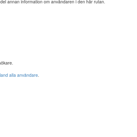
n del annan information om användaren i den här rutan.
sökare.
bland alla användare
.