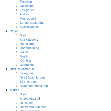
Filmklipp
Onlinespel
Kategorier
A till Ö
Mest populärt
Senast uppladdat
Allas favoriter
Pajjat
Start
Alla kategorier
Hamsterpaj
Underhållning
Teknik
Musik
Krönikor
Överbakat
Diskussionsforum
Kategorier
Nya trådar i forumet
Sök i forumet
Skapa undersökning
Mattan
Start
Alfabetet på tid
Ditt namn
Ditt Personnummer
Gratis program