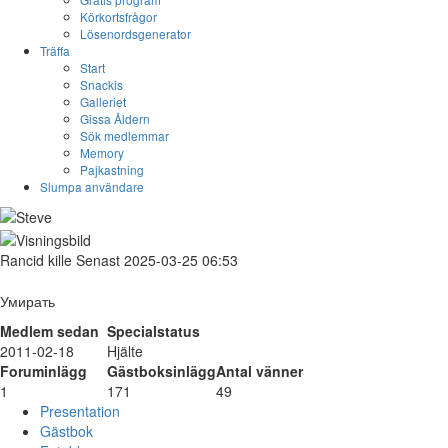
Körkortsfrågor
Lösenordsgenerator
Träffa
Start
Snackis
Galleriet
Gissa Åldern
Sök medlemmar
Memory
Pajkastning
Slumpa användare
Rancid
kille
Senast 2025-03-25 06:53
Умирать
Medlem sedan
Specialstatus
2011-02-18
Hjälte
Foruminlägg
Gästboksinlägg
Antal vänner
1
171
49
Presentation
Gästbok