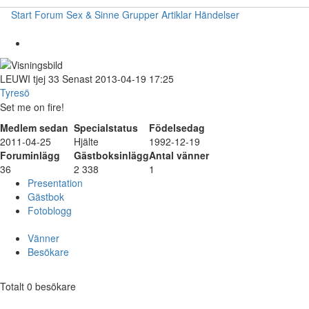
Start
Forum
Sex & Sinne
Grupper
Artiklar
Händelser
LEUWI
tjej
33
Senast 2013-04-19 17:25
Tyresö
Set me on fire!
Medlem sedan
Specialstatus
Födelsedag
2011-04-25
Hjälte
1992-12-19
Foruminlägg
Gästboksinlägg
Antal vänner
36
2 338
1
Presentation
Gästbok
Fotoblogg
Vänner
Besökare
Totalt 0 besökare