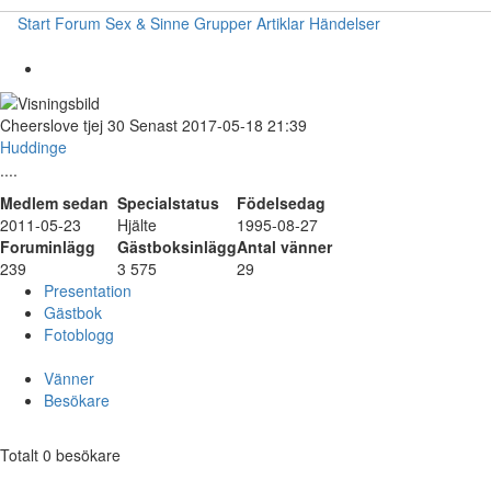
Start
Forum
Sex & Sinne
Grupper
Artiklar
Händelser
Cheerslove
tjej
30
Senast 2017-05-18 21:39
Huddinge
....
Medlem sedan
Specialstatus
Födelsedag
2011-05-23
Hjälte
1995-08-27
Foruminlägg
Gästboksinlägg
Antal vänner
239
3 575
29
Presentation
Gästbok
Fotoblogg
Vänner
Besökare
Totalt 0 besökare