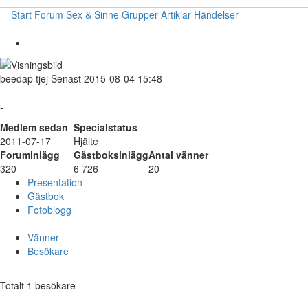
Start
Forum
Sex & Sinne
Grupper
Artiklar
Händelser
beedap
tjej
Senast 2015-08-04 15:48
-
Medlem sedan
Specialstatus
2011-07-17
Hjälte
Foruminlägg
Gästboksinlägg
Antal vänner
320
6 726
20
Presentation
Gästbok
Fotoblogg
Vänner
Besökare
Totalt 1 besökare