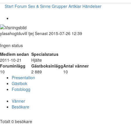
Start
Forum
Sex & Sinne
Grupper
Artiklar
Händelser
ylasahogtduvill
tjej
Senast 2015-07-26 12:39
Ingen status
Medlem sedan
Specialstatus
2011-10-21
Hjälte
Foruminlägg
Gästboksinlägg
Antal vänner
10
2 889
10
Presentation
Gästbok
Fotoblogg
Vänner
Besökare
Totalt 0 besökare