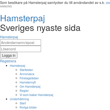
Som besökare på Hamsterpaj samtycker du till användandet av s.k.
co
ANNONS
Hamsterpaj
Sveriges nyaste sida
Hamsterpaj
Logga in
Registrera
Hamsterpaj
Startsidan
Annonsera
Förslagslådan
Hamsternytt
Om Hamsterpaj
Regler
Vi som bakar Hamsterpaj
Underhållning
Start
Roliga bilder