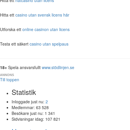
Hitta ett
nätcasino utan licens
Hitta ett
casino utan svensk licens här
Utforska ett
online casinon utan licens
Testa ett säkert
casino utan spelpaus
18+
Spela ansvarsfullt
www.stödlinjen.se
ANNONS
Till toppen
Statistik
Inloggade just nu:
2
Medlemmar:
63 528
Besökare just nu:
1 341
Sidvisningar idag:
107 821