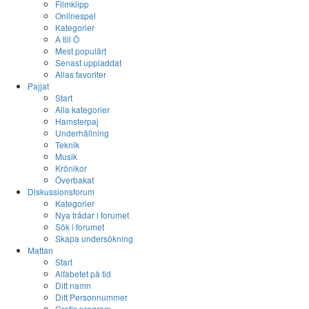
Filmklipp
Onlinespel
Kategorier
A till Ö
Mest populärt
Senast uppladdat
Allas favoriter
Pajjat
Start
Alla kategorier
Hamsterpaj
Underhållning
Teknik
Musik
Krönikor
Överbakat
Diskussionsforum
Kategorier
Nya trådar i forumet
Sök i forumet
Skapa undersökning
Mattan
Start
Alfabetet på tid
Ditt namn
Ditt Personnummer
Gratis program