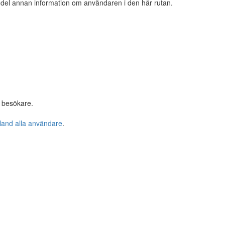
n del annan information om användaren i den här rutan.
 besökare.
bland alla användare
.