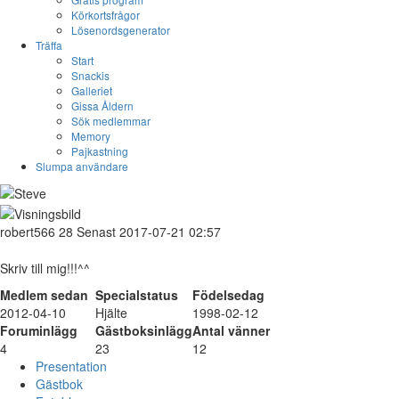
Körkortsfrågor
Lösenordsgenerator
Träffa
Start
Snackis
Galleriet
Gissa Åldern
Sök medlemmar
Memory
Pajkastning
Slumpa användare
robert566
28
Senast 2017-07-21 02:57
Skriv till mig!!!^^
Medlem sedan
Specialstatus
Födelsedag
2012-04-10
Hjälte
1998-02-12
Foruminlägg
Gästboksinlägg
Antal vänner
4
23
12
Presentation
Gästbok