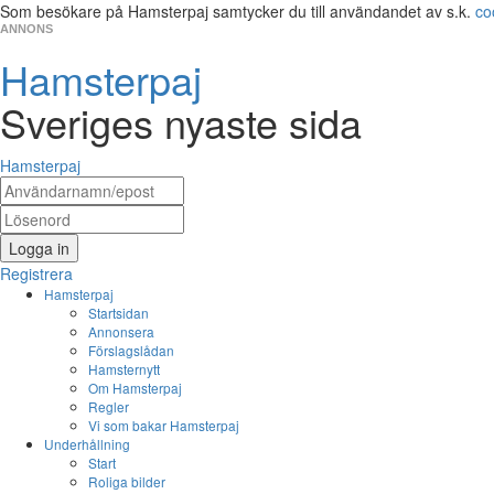
Som besökare på Hamsterpaj samtycker du till användandet av s.k.
co
ANNONS
Hamsterpaj
Sveriges nyaste sida
Hamsterpaj
Logga in
Registrera
Hamsterpaj
Startsidan
Annonsera
Förslagslådan
Hamsternytt
Om Hamsterpaj
Regler
Vi som bakar Hamsterpaj
Underhållning
Start
Roliga bilder