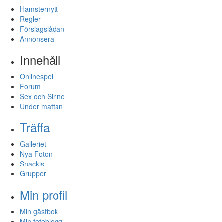
Hamsternytt
Regler
Förslagslådan
Annonsera
Innehåll
Onlinespel
Forum
Sex och Sinne
Under mattan
Träffa
Galleriet
Nya Foton
Snackis
Grupper
Min profil
Min gästbok
Min fotoblogg