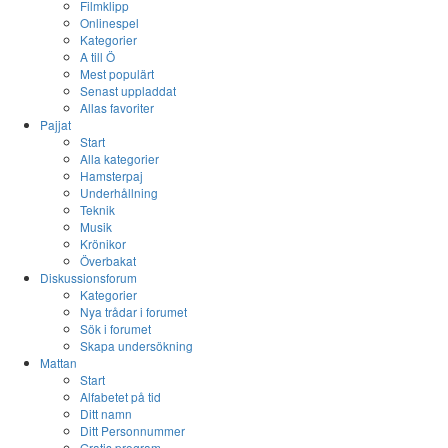
Filmklipp
Onlinespel
Kategorier
A till Ö
Mest populärt
Senast uppladdat
Allas favoriter
Pajjat
Start
Alla kategorier
Hamsterpaj
Underhållning
Teknik
Musik
Krönikor
Överbakat
Diskussionsforum
Kategorier
Nya trådar i forumet
Sök i forumet
Skapa undersökning
Mattan
Start
Alfabetet på tid
Ditt namn
Ditt Personnummer
Gratis program