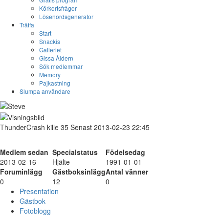
Körkortsfrågor
Lösenordsgenerator
Träffa
Start
Snackis
Galleriet
Gissa Åldern
Sök medlemmar
Memory
Pajkastning
Slumpa användare
ThunderCrash
kille
35
Senast 2013-02-23 22:45
Medlem sedan
Specialstatus
Födelsedag
2013-02-16
Hjälte
1991-01-01
Foruminlägg
Gästboksinlägg
Antal vänner
0
12
0
Presentation
Gästbok
Fotoblogg